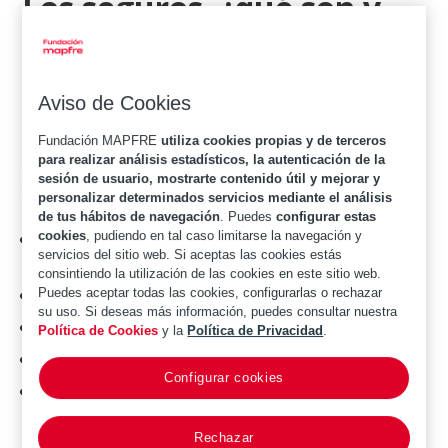
Los seguros, ¿qué son y
cómo funcionan?
Una gestión adecuada de los riesgos implica
Aviso de Cookies
una
combinación de diversas acciones
dirigidas a la
Fundación MAPFRE
utiliza cookies propias y de terceros
protección de las personas y de su patrimonio.
para realizar análisis estadísticos, la autenticación de la
Algunas de las acciones que se pueden llevar a cabo
sesión de usuario, mostrarte contenido útil y mejorar y
son:
personalizar determinados servicios mediante el análisis
de tus hábitos de navegación
. Puedes
configurar estas
cookies
, pudiendo en tal caso limitarse la navegación y
Prevenir la aparición de situaciones que causen
servicios del sitio web. Si aceptas las cookies estás
daños.
consintiendo la utilización de las cookies en este sitio web.
Mantener los bienes en las condiciones adecuadas.
Puedes aceptar todas las cookies, configurarlas o rechazar
su uso. Si deseas más información, puedes consultar nuestra
Ahorrar para subsanar los posibles daños futuros.
Política de Cookies
y la
Política de Privacidad
.
Tener unos hábitos de vida saludables.
Configurar cookies
Etc.
Rechazar