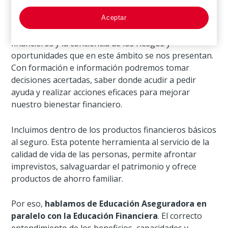
dos puntos básicos que nos acompañan en todas las
decisiones relacionadas con nuestra economía, la
Aceptar
confianza a la hora de enfrentarnos a los temas
financieros y la conciencia de los riesgos y
oportunidades que en este ámbito se nos presentan.
Con formación e información podremos tomar
decisiones acertadas, saber donde acudir a pedir
ayuda y realizar acciones eficaces para mejorar
nuestro bienestar financiero.
Incluimos dentro de los productos financieros básicos
al seguro. Esta potente herramienta al servicio de la
calidad de vida de las personas, permite afrontar
imprevistos, salvaguardar el patrimonio y ofrece
productos de ahorro familiar.
Por eso,
hablamos de Educación Aseguradora en
paralelo con la Educación Financiera
. El correcto