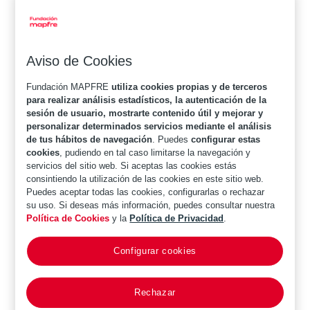
Aviso de Cookies
Fundación MAPFRE
utiliza cookies propias y de terceros
para realizar análisis estadísticos, la autenticación de la
sesión de usuario, mostrarte contenido útil y mejorar y
Inicio
>
¿Quiénes somos?
personalizar determinados servicios mediante el análisis
de tus hábitos de navegación
. Puedes
configurar estas
cookies
, pudiendo en tal caso limitarse la navegación y
servicios del sitio web. Si aceptas las cookies estás
Capitalización, Euribor, plan de pensiones, tipos de
consintiendo la utilización de las cookies en este sitio web.
interés, estos son algunos de los conceptos
Puedes aceptar todas las cookies, configurarlas o rechazar
financieros que oímos a diario y que muchas veces no
su uso. Si deseas más información, puedes consultar nuestra
entendemos.
En este entorno, la Educación
Política de Cookies
y la
Política de Privacidad
.
Financiera se ha vuelto una necesidad para una
sociedad en la que las finanzas están presentes
Configurar cookies
en todos los ámbitos.
Rechazar
Con la Educación Financiera pretendemos abordar