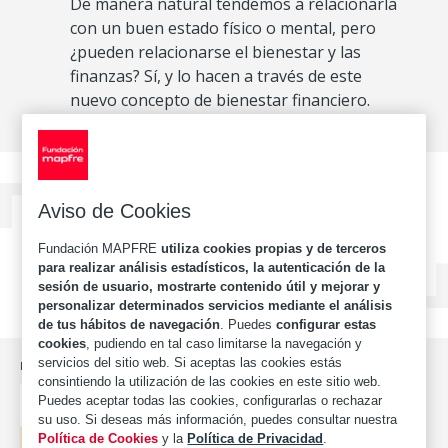
De manera natural tendemos a relacionarla
con un buen estado físico o mental, pero
¿pueden relacionarse el bienestar y las
finanzas? Sí, y lo hacen a través de este
nuevo concepto de bienestar financiero.
Aviso de Cookies
Cómo crear tu colchón de
Fundación MAPFRE
utiliza cookies propias y de terceros
emergencia
para realizar análisis estadísticos, la autenticación de la
sesión de usuario, mostrarte contenido útil y mejorar y
personalizar determinados servicios mediante el análisis
de tus hábitos de navegación
. Puedes
configurar estas
cookies
, pudiendo en tal caso limitarse la navegación y
servicios del sitio web. Si aceptas las cookies estás
INVERSIÓN
consintiendo la utilización de las cookies en este sitio web.
Minimalismo financiero:
Puedes aceptar todas las cookies, configurarlas o rechazar
su uso. Si deseas más información, puedes consultar nuestra
cuando menos es más
Política de Cookies
y la
Política de Privacidad
.